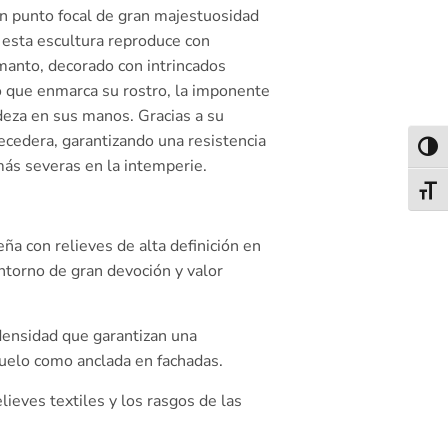
un punto focal de gran majestuosidad
, esta escultura reproduce con
e manto, decorado con intrincados
llo que enmarca su rostro, la imponente
adeza en sus manos. Gracias a su
recedera, garantizando una resistencia
Alter
 más severas en la intemperie.
Alter
ña con relieves de alta definición en
entorno de gran devoción y valor
ensidad que garantizan una
suelo como anclada en fachadas.
lieves textiles y los rasgos de las