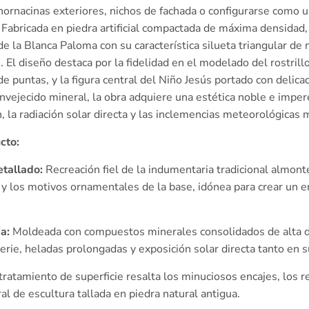
 hornacinas exteriores, nichos de fachada o configurarse como 
. Fabricada en piedra artificial compactada de máxima densidad
 de la Blanca Paloma con su característica silueta triangular d
as. El diseño destaca por la fidelidad en el modelado del rostri
de puntas, y la figura central del Niño Jesús portado con delic
envejecido mineral, la obra adquiere una estética noble e impe
n, la radiación solar directa y las inclemencias meteorológicas
cto:
etallado:
Recreación fiel de la indumentaria tradicional almonte
r y los motivos ornamentales de la base, idónea para crear un 
ia:
Moldeada con compuestos minerales consolidados de alta d
erie, heladas prolongadas y exposición solar directa tanto en 
ratamiento de superficie resalta los minuciosos encajes, los re
l de escultura tallada en piedra natural antigua.