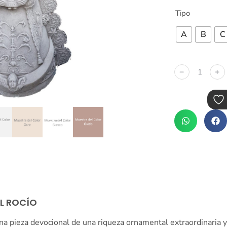
Tipo
A
B
C
﹣
﹢
EL ROCÍO
na pieza devocional de una riqueza ornamental extraordinaria y 