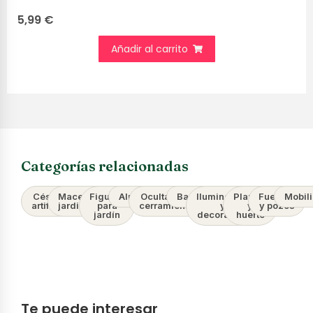
5,99
€
Añadir al carrito
Categorías relacionadas
Césped
Macetas y
Figuras
Almacenaje
Ocultación y
Barbacoas
Iluminación
Plantas
Fuentes
Mobili
artificial
jardineras
para
cerramientos
y
y
y pozos
jardín
decoración
huerto
Te puede interesar