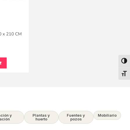
 x 210 CM
Alter
Alter
ación y
Plantas y
Fuentes y
Mobiliario
ación
huerto
pozos