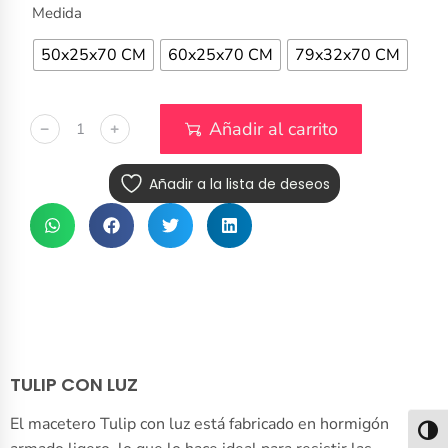
Medida
50x25x70 CM
60x25x70 CM
79x32x70 CM
Añadir al carrito
﹣
﹢
Añadir a la lista de deseos
TULIP CON LUZ
El macetero Tulip con luz está fabricado en hormigón
Alter