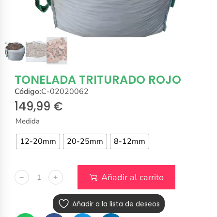
TONELADA TRITURADO ROJO
Código:
C-02020062
149,99
€
Medida
12-20mm
20-25mm
8-12mm
Añadir al carrito
﹣
﹢
Añadir a la lista de deseos