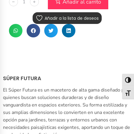
Añadir al carrito
﹣
﹢
Añadir a la lista de deseos
SÚPER FUTURA
Alter
El Súper Futura es un macetero de alta gama diseñado para
Alter
quienes buscan soluciones duraderas y de diseño
vanguardista en espacios exteriores. Su forma estilizada y
sus amplias dimensiones lo convierten en una excelente
opción para jardines, terrazas y entornos urbanos con
necesidades paisajísticas exigentes, aportando un toque de