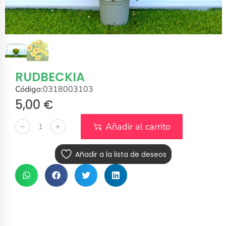
RUDBECKIA
Código:
0318003103
5,00
€
Añadir al carrito
﹣
﹢
Añadir a la lista de deseos