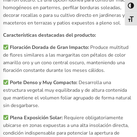
marrón oscuro. Es una opción idónea para construir macizos
Alter
homogéneos en parterres, perfilar borduras soleadas,
decorar rocallas o para su cultivo directo en jardineras y
Alter
maceteros en terrazas y patios expuestos a pleno sol.
Características destacadas del producto:
Floración Dorada de Gran Impacto:
Produce multitud
de flores similares a las margaritas con pétalos de color
amarillo oro y un cono central oscuro, manteniendo una
floración constante durante los meses cálidos.
Porte Denso y Muy Compacto:
Desarrolla una
estructura vegetal muy equilibrada y de altura contenida
que mantiene el volumen foliar agrupado de forma natural
sin desgarbarse.
Plena Exposición Solar:
Requiere obligatoriamente
ubicarse en zonas expuestas a una alta insolación directa,
condición indispensable para potenciar la apertura de