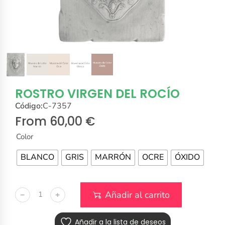
ROSTRO VIRGEN DEL ROCÍO
Código:
C-7357
From
60,00
€
Color
BLANCO
GRIS
MARRÓN
OCRE
ÓXIDO
Añadir al carrito
﹣
﹢
Añadir a la lista de deseos