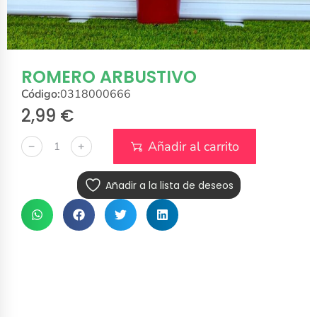
ROMERO ARBUSTIVO
Código:
0318000666
2,99
€
Añadir al carrito
﹣
﹢
Añadir a la lista de deseos