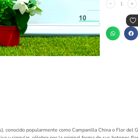
﹣
﹢
s), conocido popularmente como Campanilla China o Flor del G
a y singular, célebre por la original forma de sus botones flor