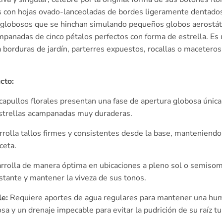
 con hojas ovado-lanceoladas de bordes ligeramente dentados 
s globosos que se hinchan simulando pequeños globos aerostáti
panadas de cinco pétalos perfectos con forma de estrella. Es 
a borduras de jardín, parterres expuestos, rocallas o macetero
cto:
apullos florales presentan una fase de apertura globosa única
strellas acampanadas muy duraderas.
rolla tallos firmes y consistentes desde la base, manteniendo
ceta.
rrolla de manera óptima en ubicaciones a pleno sol o semisomb
nstante y mantener la viveza de sus tonos.
e:
Requiere aportes de agua regulares para mantener una hume
sa y un drenaje impecable para evitar la pudrición de su raíz t