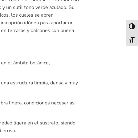
y un sutil tono verde azulado. Su
cos, los cuales se abren
una opción idónea para aportar un
Alter
s en terrazas y balcones con buena
Alter
 en el ámbito botánico,
 una estructura limpia, densa y muy
ra ligera, condiciones necesarias
dad ligera en el sustrato, siendo
uberosa.