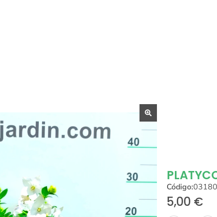
PLATYC
Código:
0318
5,00
€