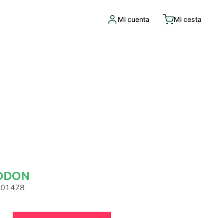
Mi cuenta
Mi cesta
ODON
001478