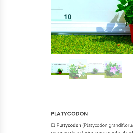
PLATYCODON
El
Platycodon
(Platycodon grandifloru
perenne de exterior sumamente atractiv