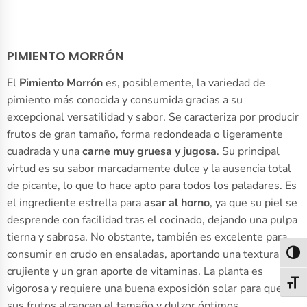
PIMIENTO MORRÓN
El
Pimiento Morrón
es, posiblemente, la variedad de
pimiento más conocida y consumida gracias a su
excepcional versatilidad y sabor. Se caracteriza por producir
frutos de gran tamaño, forma redondeada o ligeramente
cuadrada y una
carne muy gruesa y jugosa
. Su principal
virtud es su sabor marcadamente dulce y la ausencia total
de picante, lo que lo hace apto para todos los paladares. Es
el ingrediente estrella para
asar al horno
, ya que su piel se
desprende con facilidad tras el cocinado, dejando una pulpa
tierna y sabrosa. No obstante, también es excelente para
consumir en crudo en ensaladas, aportando una textura
Alter
crujiente y un gran aporte de vitaminas. La planta es
Alter
vigorosa y requiere una buena exposición solar para que
sus frutos alcancen el tamaño y dulzor óptimos.