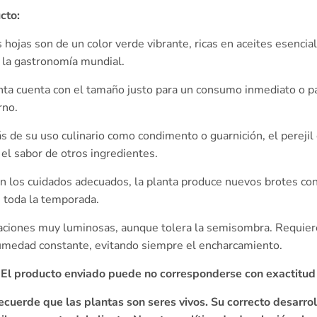
cto:
 hojas son de un color verde vibrante, ricas en aceites esenci
n la gastronomía mundial.
nta cuenta con el tamaño justo para un consumo inmediato o pa
rno.
de su uso culinario como condimento o guarnición, el perejil
 el sabor de otros ingredientes.
 los cuidados adecuados, la planta produce nuevos brotes co
e toda la temporada.
aciones muy luminosas, aunque tolera la semisombra. Requiere
humedad constante, evitando siempre el encharcamiento.
. El producto enviado puede no corresponderse con exactitud
ecuerde que las plantas son seres vivos. Su correcto desarro