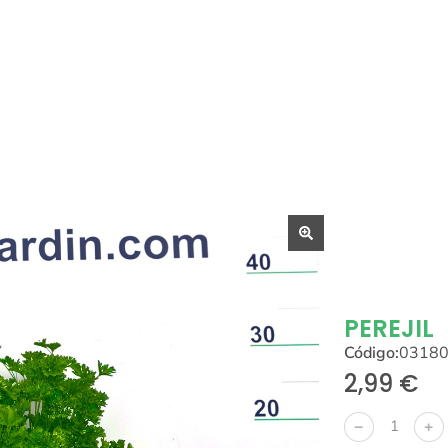
PEREJIL
Código:
0318
2,99
€
﹣
﹢