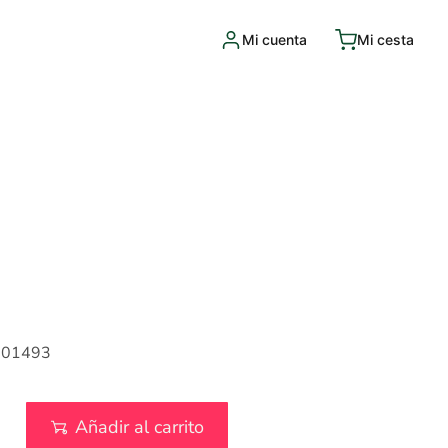
Mi cuenta
Mi cesta
001493
Añadir al carrito