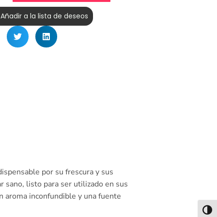
Añadir a la lista de deseos
dispensable por su frescura y sus
 sano, listo para ser utilizado en sus
un aroma inconfundible y una fuente
Alter