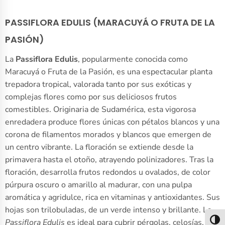
PASSIFLORA EDULIS (MARACUYÁ O FRUTA DE LA
PASIÓN)
La
Passiflora Edulis
, popularmente conocida como
Maracuyá o Fruta de la Pasión, es una espectacular planta
trepadora tropical, valorada tanto por sus exóticas y
complejas flores como por sus deliciosos frutos
comestibles. Originaria de Sudamérica, esta vigorosa
enredadera produce flores únicas con pétalos blancos y una
corona de filamentos morados y blancos que emergen de
un centro vibrante. La floración se extiende desde la
primavera hasta el otoño, atrayendo polinizadores. Tras la
floración, desarrolla frutos redondos u ovalados, de color
púrpura oscuro o amarillo al madurar, con una pulpa
aromática y agridulce, rica en vitaminas y antioxidantes. Sus
hojas son trilobuladas, de un verde intenso y brillante. La
Passiflora Edulis
es ideal para cubrir pérgolas, celosías,
Alter