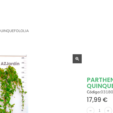
QUINQUEFOLOLIA
PARTHE
QUINQU
Código:
0318
17,99
€
﹣
﹢