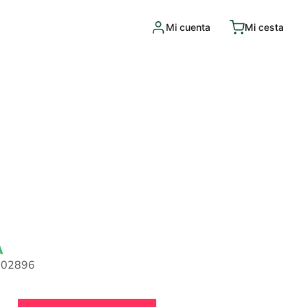
Mi cuenta
Mi cesta
A
002896