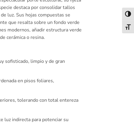
pectacular porte escultural, su fijeza
specie destaca por consolidar tallos
 de luz. Sus hojas compuestas se
Alter
lante que resalta sobre un fondo verde
Alter
nes modernos, añadir estructura verde
de cerámica o resina.
 sofisticado, limpio y de gran
denada en pisos foliares,
riores, tolerando con total entereza
luz indirecta para potenciar su