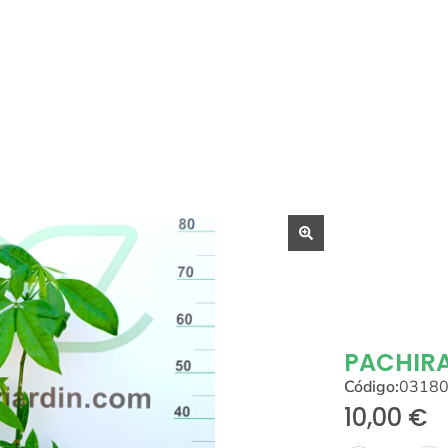
PACHIR
Código:
0318
10,00
€