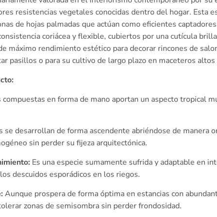
nariamente valorada en el interiorismo contemporáneo por su es
ores resistencias vegetales conocidas dentro del hogar. Esta e
onas de hojas palmadas que actúan como eficientes captadores
nsistencia coriácea y flexible, cubiertos por una cutícula bril
 de máximo rendimiento estético para decorar rincones de salo
 pasillos o para su cultivo de largo plazo en maceteros altos 
cto:
 compuestas en forma de mano aportan un aspecto tropical muy
s se desarrollan de forma ascendente abriéndose de manera or
éneo sin perder su fijeza arquitectónica.
imiento:
Es una especie sumamente sufrida y adaptable en inte
 los descuidos esporádicos en los riegos.
:
Aunque prospera de forma óptima en estancias con abundante 
 tolerar zonas de semisombra sin perder frondosidad.