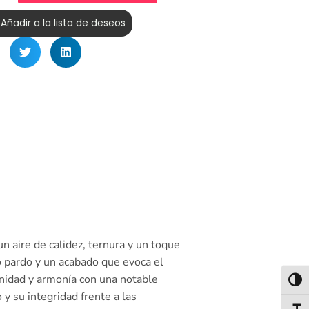
Añadir a la lista de deseos
n aire de calidez, ternura y un toque
o pardo y un acabado que evoca el
enidad y armonía con una notable
Alter
y su integridad frente a las