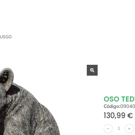
MUSGO
OSO TE
Código:
0904
130,99
€
﹣
﹢