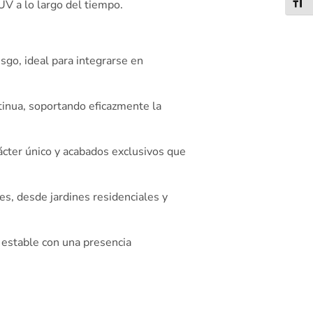
Alter
 UV a lo largo del tiempo.
go, ideal para integrarse en
tinua, soportando eficazmente la
ácter único y acabados exclusivos que
s, desde jardines residenciales y
y estable con una presencia