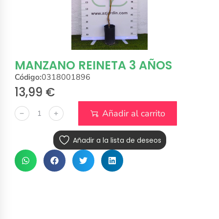
MANZANO REINETA 3 AÑOS
Código:
0318001896
13,99
€
Añadir al carrito
﹣
﹢
Añadir a la lista de deseos