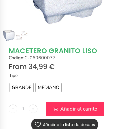
MACETERO GRANITO LISO
Código:
C-060600077
From
34,99
€
Tipo
GRANDE
MEDIANO
Añadir al carrito
﹣
﹢
Añadir a la lista de deseos