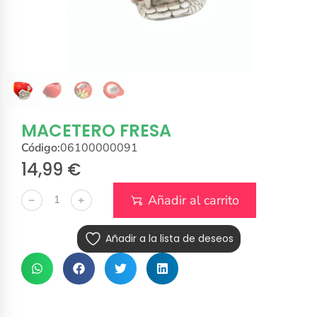
MACETERO FRESA
Código:
06100000091
14,99
€
Añadir al carrito
﹣
﹢
Añadir a la lista de deseos