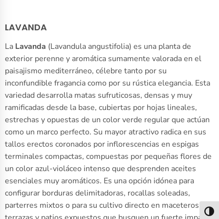
LAVANDA
La
Lavanda
(Lavandula angustifolia) es una planta de
exterior perenne y aromática sumamente valorada en el
paisajismo mediterráneo, célebre tanto por su
inconfundible fragancia como por su rústica elegancia. Esta
variedad desarrolla matas sufruticosas, densas y muy
ramificadas desde la base, cubiertas por hojas lineales,
estrechas y opuestas de un color verde regular que actúan
como un marco perfecto. Su mayor atractivo radica en sus
tallos erectos coronados por inflorescencias en espigas
terminales compactas, compuestas por pequeñas flores de
un color azul-violáceo intenso que desprenden aceites
esenciales muy aromáticos. Es una opción idónea para
configurar borduras delimitadoras, rocallas soleadas,
parterres mixtos o para su cultivo directo en maceteros en
Alter
terrazas y patios expuestos que busquen un fuerte impacto