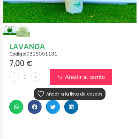
LAVANDA
Código:
0318001181
7,00
€
Añadir al carrito
﹣
﹢
Añadir a la lista de deseos