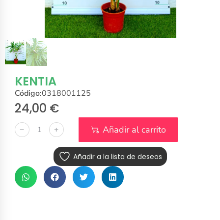
KENTIA
Código:
0318001125
24,00
€
Añadir al carrito
﹣
﹢
Añadir a la lista de deseos