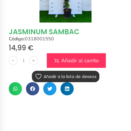
JASMINUM SAMBAC
Código:
0318001550
14,99
€
Añadir al carrito
﹣
﹢
Añadir a la lista de deseos