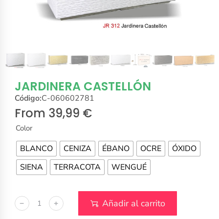
JARDINERA CASTELLÓN
Código:
C-060602781
From
39,99
€
Color
BLANCO
CENIZA
ÉBANO
OCRE
ÓXIDO
SIENA
TERRACOTA
WENGUÉ
Añadir al carrito
﹣
﹢