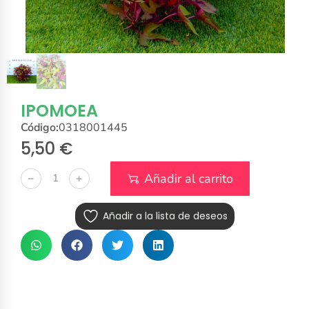
IPOMOEA
Código:
0318001445
5,50
€
Añadir al carrito
﹣
﹢
Añadir a la lista de deseos