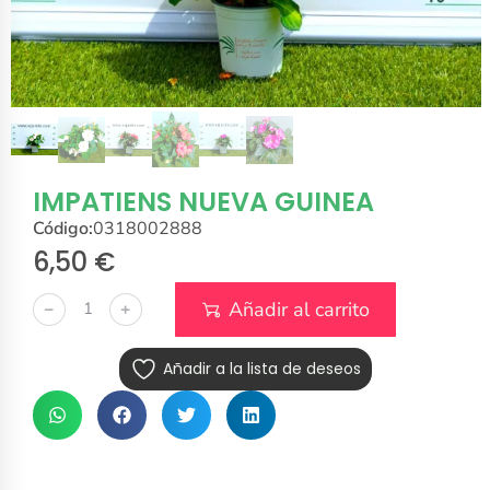
IMPATIENS NUEVA GUINEA
Código:
0318002888
6,50
€
Añadir al carrito
﹣
﹢
Añadir a la lista de deseos