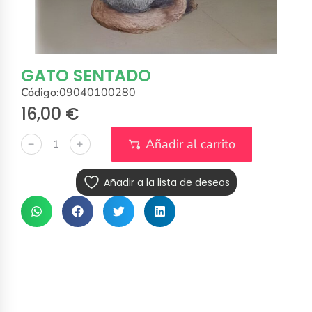
GATO SENTADO
Código:
09040100280
16,00
€
Añadir al carrito
﹣
﹢
Añadir a la lista de deseos