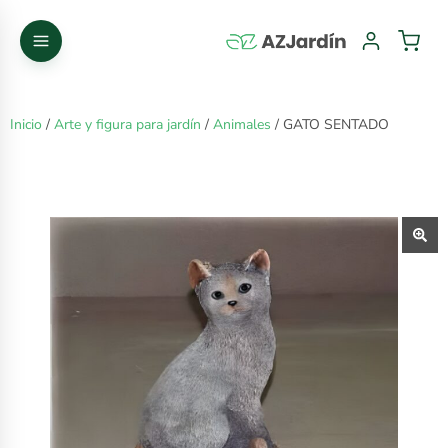
Inicio
/
Arte y figura para jardín
/
Animales
/ GATO SENTADO