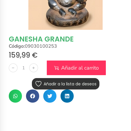
GANESHA GRANDE
Código:
09030100253
159,99
€
Añadir al carrito
﹣
﹢
Añadir a la lista de deseos