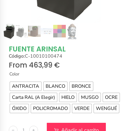
FUENTE ARINSAL
Código:
C-10010100474
From
463,99
€
Color
ANTRACITA
BLANCO
BRONCE
Carta RAL (A Elegir)
HIELO
MUSGO
OCRE
ÓXIDO
POLICROMADO
VERDE
WENGUÉ
Añadir al carrito
﹣
﹢