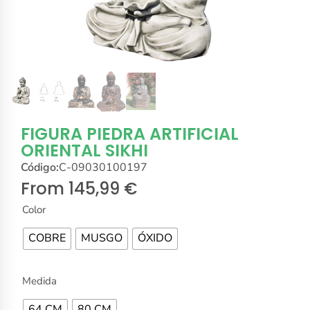
FIGURA PIEDRA ARTIFICIAL
ORIENTAL SIKHI
Código:
C-09030100197
From
145,99
€
Color
COBRE
MUSGO
ÓXIDO
Medida
64 CM
80 CM