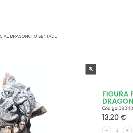
FICIAL DRAGONCITO SENTADO
FIGURA 
DRAGON
Código:
0904
13,20
€
﹣
﹢