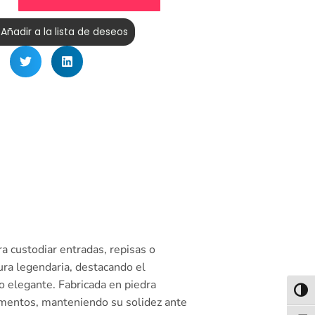
Añadir a la lista de deseos
ra custodiar entradas, repisas o
tura legendaria, destacando el
o elegante. Fabricada en piedra
Alter
elementos, manteniendo su solidez ante