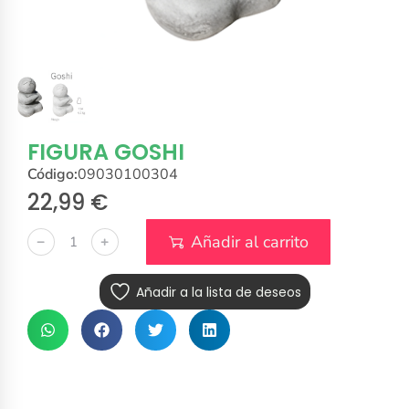
FIGURA GOSHI
Código:
09030100304
22,99
€
Añadir al carrito
﹣
﹢
Añadir a la lista de deseos