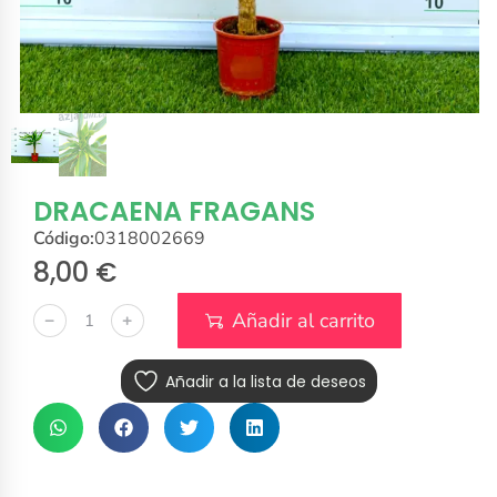
DRACAENA FRAGANS
Código:
0318002669
8,00
€
Añadir al carrito
﹣
﹢
Añadir a la lista de deseos