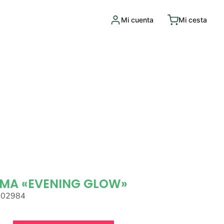
Mi cuenta
Mi cesta
MA «EVENING GLOW»
002984