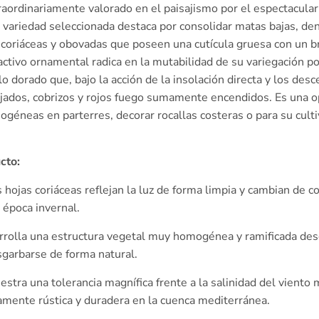
aordinariamente valorado en el paisajismo por el espectacular 
variedad seleccionada destaca por consolidar matas bajas, de
coriáceas y obovadas que poseen una cutícula gruesa con un br
activo ornamental radica en la mutabilidad de su variegación p
o dorado que, bajo la acción de la insolación directa y los des
jados, cobrizos y rojos fuego sumamente encendidos. Es una o
géneas en parterres, decorar rocallas costeras o para su culti
cto:
 hojas coriáceas reflejan la luz de forma limpia y cambian de col
 época invernal.
rolla una estructura vegetal muy homogénea y ramificada de
garbarse de forma natural.
stra una tolerancia magnífica frente a la salinidad del viento m
ente rústica y duradera en la cuenca mediterránea.