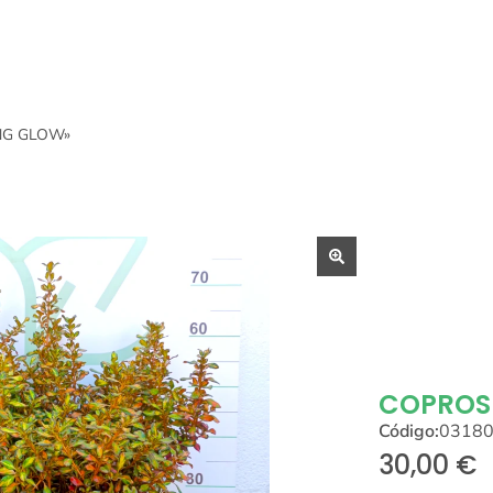
NG GLOW»
COPROS
Código:
0318
30,00
€