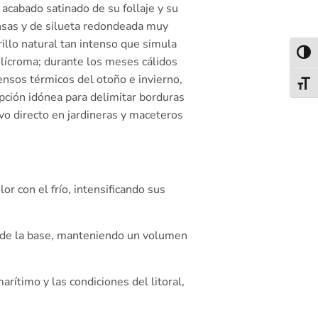
acabado satinado de su follaje y su
nsas y de silueta redondeada muy
illo natural tan intenso que simula
Alter
olícroma; durante los meses cálidos
censos térmicos del otoño e invierno,
Alter
pción idónea para delimitar borduras
vo directo en jardineras y maceteros
or con el frío, intensificando sus
sde la base, manteniendo un volumen
arítimo y las condiciones del litoral,