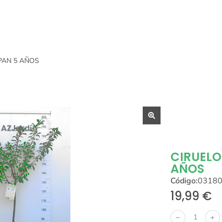
PAN 5 AÑOS
CIRUELO
AÑOS
Código:
0318
19,99
€
﹣
﹢