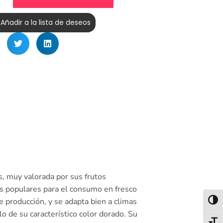
Añadir a la lista de deseos
s, muy valorada por sus frutos
más populares para el consumo en fresco
e producción, y se adapta bien a climas
Alter
o de su característico color dorado. Su