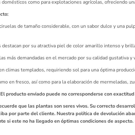
s domésticos como para explotaciones agrícolas, ofreciendo una
cto:
ciruelas de tamaño considerable, con un sabor dulce y una pulp
s destacan por su atractiva piel de color amarillo intenso y bril
elas más demandadas en el mercado por su calidad gustativa y v
 en climas templados, requiriendo sol para una óptima producci
sumo en fresco, así como para la elaboración de mermeladas, z
. El producto enviado puede no corresponderse con exactitud
ecuerde que las plantas son seres vivos. Su correcto desarro
ba por parte del cliente. Nuestra política de devolución aba
te si este no ha llegado en óptimas condiciones de aspecto.