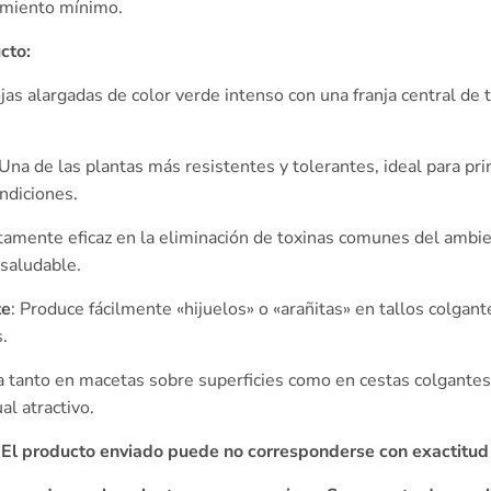
imiento mínimo.
cto:
ojas alargadas de color verde intenso con una franja central de
 Una de las plantas más resistentes y tolerantes, ideal para pr
ndiciones.
ltamente eficaz en la eliminación de toxinas comunes del ambien
 saludable.
te
: Produce fácilmente «hijuelos» o «arañitas» en tallos colgan
.
ta tanto en macetas sobre superficies como en cestas colgante
al atractivo.
. El producto enviado puede no corresponderse con exactitud