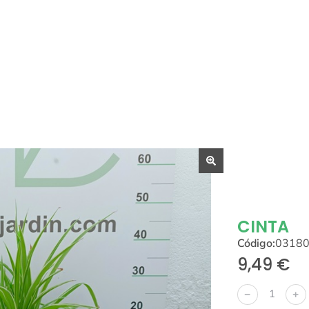
CINTA
Código:
0318
9,49
€
﹣
﹢