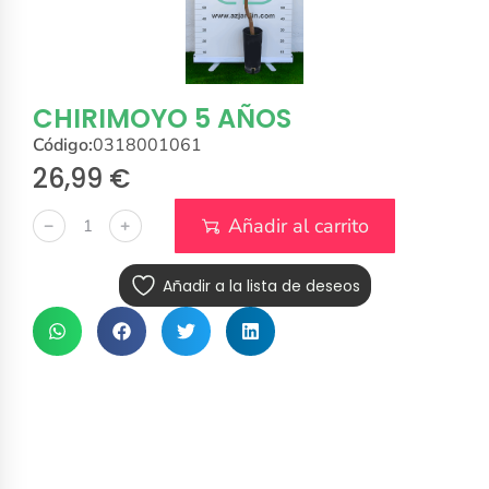
CHIRIMOYO 5 AÑOS
Código:
0318001061
26,99
€
Añadir al carrito
﹣
﹢
Añadir a la lista de deseos