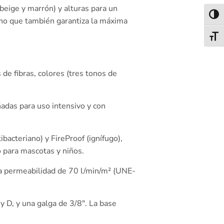
 beige y marrón) y alturas para un
Alter
sino que también garantiza la máxima
Alter
de fibras, colores (tres tonos de
adas para uso intensivo y con
bacteriano) y FireProof (ignífugo),
 para mascotas y niños.
a permeabilidad de 70 l/min/m² (UNE-
 D, y una galga de 3/8″. La base