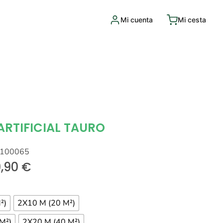
Mi cuenta
Mi cesta
ARTIFICIAL TAURO
0100065
9,90
€
²)
2X10 M (20 M²)
M²)
2X20 M (40 M²)