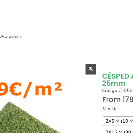
AURO 25mm
CÉSPED 
25mm
Código:
C-05
From
17
Medida
2X5 M (10 M
2X15 M (30 