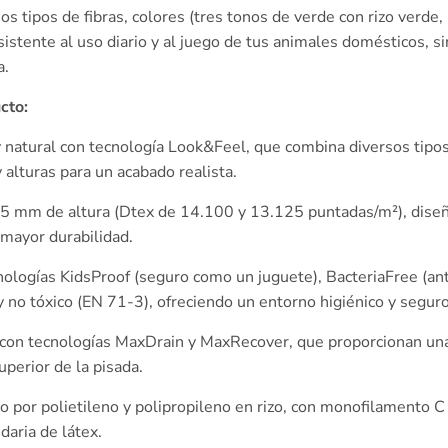
s tipos de fibras, colores (tres tonos de verde con rizo verde,
sistente al uso diario y al juego de tus animales domésticos, 
a.
cto:
natural con tecnología Look&Feel, que combina diversos tipos 
 alturas para un acabado realista.
5 mm de altura (Dtex de 14.100 y 13.125 puntadas/m²), diseñ
 mayor durabilidad.
ologías KidsProof (seguro como un juguete), BacteriaFree (anti
 no tóxico (EN 71-3), ofreciendo un entorno higiénico y seguro
con tecnologías MaxDrain y MaxRecover, que proporcionan un
perior de la pisada.
por polietileno y polipropileno en rizo, con monofilamento C y
daria de látex.