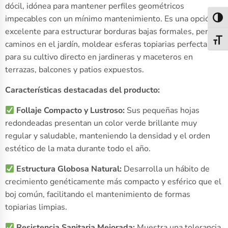
dócil, idónea para mantener perfiles geométricos
impecables con un mínimo mantenimiento. Es una opción
Alter
excelente para estructurar borduras bajas formales, perfilar
Alter
caminos en el jardín, moldear esferas topiarias perfectas o
para su cultivo directo en jardineras y maceteros en
terrazas, balcones y patios expuestos.
Características destacadas del producto:
Follaje Compacto y Lustroso:
Sus pequeñas hojas
redondeadas presentan un color verde brillante muy
regular y saludable, manteniendo la densidad y el orden
estético de la mata durante todo el año.
Estructura Globosa Natural:
Desarrolla un hábito de
crecimiento genéticamente más compacto y esférico que el
boj común, facilitando el mantenimiento de formas
topiarias limpias.
Resistencia Sanitaria Mejorada:
Muestra una tolerancia