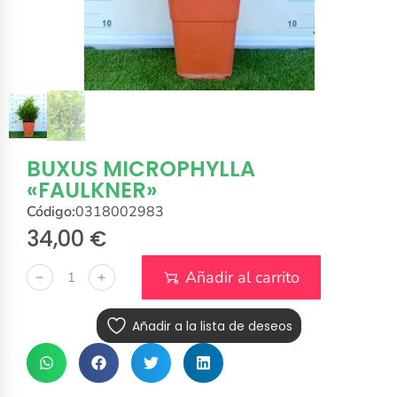
BUXUS MICROPHYLLA
«FAULKNER»
Código:
0318002983
34,00
€
Añadir al carrito
﹣
﹢
Añadir a la lista de deseos