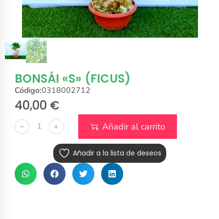
BONSÁI «S» (FICUS)
Código:
0318002712
40,00
€
Añadir al carrito
﹣
﹢
Añadir a la lista de deseos