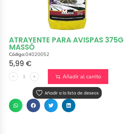
ATRAYENTE PARA AVISPAS 375G
MASSÓ
Código:
04020052
5,99
€
Añadir al carrito
﹣
﹢
Añadir a la lista de deseos