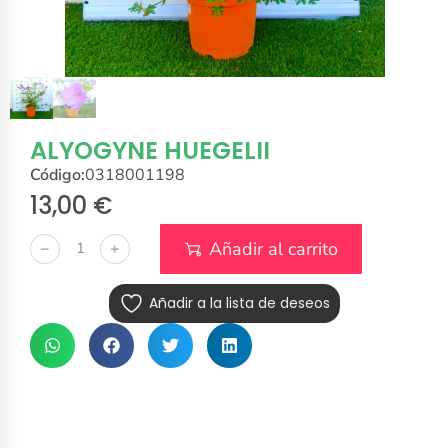
ALYOGYNE HUEGELII
Código:
0318001198
13,00
€
Añadir al carrito
﹣
﹢
Añadir a la lista de deseos