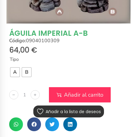
ÁGUILA IMPERIAL A-B
Código:
09040100309
64,00
€
Tipo
A
B
Añadir al carrito
﹣
﹢
Añadir a la lista de deseos