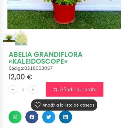
ABELIA GRANDIFLORA
«KALEIDOSCOPE»
Código:
0318003057
12,00
€
Añadir al carrito
﹣
﹢
Añadir a la lista de deseos