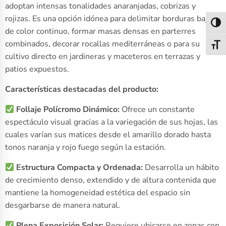
adoptan intensas tonalidades anaranjadas, cobrizas y
rojizas. Es una opción idónea para delimitar borduras bajas
Alter
de color continuo, formar masas densas en parterres
combinados, decorar rocallas mediterráneas o para su
Alter
cultivo directo en jardineras y maceteros en terrazas y
patios expuestos.
Características destacadas del producto:
Follaje Polícromo Dinámico:
Ofrece un constante
espectáculo visual gracias a la variegación de sus hojas, las
cuales varían sus matices desde el amarillo dorado hasta
tonos naranja y rojo fuego según la estación.
Estructura Compacta y Ordenada:
Desarrolla un hábito
de crecimiento denso, extendido y de altura contenida que
mantiene la homogeneidad estética del espacio sin
desgarbarse de manera natural.
Plena Exposición Solar:
Requiere ubicarse en zonas con